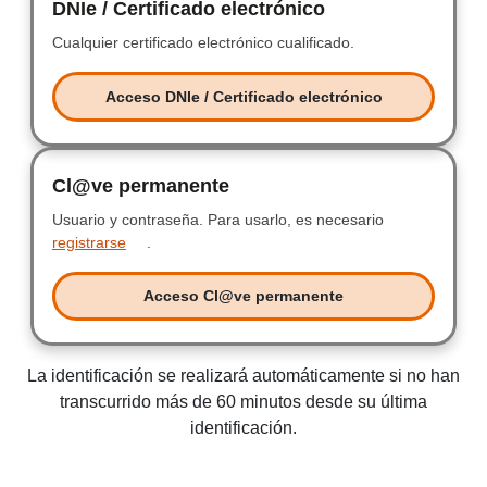
DNIe / Certificado electrónico
DNIe / Certificad
Cualquier certificado electrónico cualificado.
Cualquier certificad
Acceso DNIe / Certificado electrónico
Acceso DNIe / Certificado electr
Cl@ve permanente
Clave permanente
Usuario y contraseña.
Usuario y contraseña.
Para usarlo, es necesario
registrarse
.
Acceso Cl@ve permanente
Acceso Clave permanente
La identificación se realizará automáticamente si no han
transcurrido más de 60 minutos desde su última
identificación.