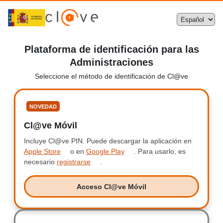
Plataforma de identificación para las
Administraciones
Seleccione el método de identificación de Cl@ve
Seleccione
NOVEDAD
Cl@ve Móvil
Clave Móvil
Incluye Cl@ve PIN.
Incluye Clave PIN.
Puede descargar la aplicación en
Apple Store
o en
Google Play
.
Para usarlo, es
necesario
registrarse
.
Acceso Cl@ve Móvil
Acceso Clave Móvil